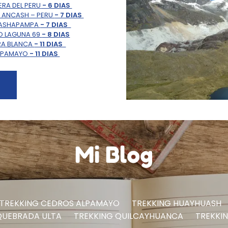
ERA DEL PERU
- 6 DIAS
– ANCASH – PERU
- 7 DIAS
CASHAPAMPA
- 7 DIAS
O LAGUNA 69
- 8 DIAS
RA BLANCA
- 11 DIAS
ALPAMAYO
- 11 DIAS
S
Mi Blog
TREKKING CEDROS ALPAMAYO
TREKKING HUAYHUASH
QUEBRADA ULTA
TREKKING QUILCAYHUANCA
TREKKI