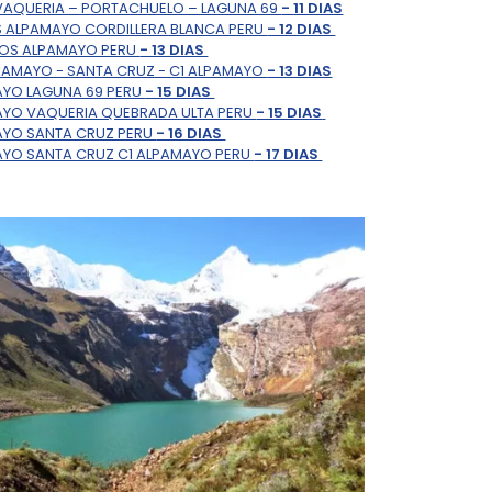
VAQUERIA – PORTACHUELO – LAGUNA 69
- 11 DIAS
S ALPAMAYO CORDILLERA BLANCA PERU
- 12 DIAS
ROS ALPAMAYO PERU
- 13 DIAS
PAMAYO - SANTA CRUZ - C1 ALPAMAYO
- 13 DIAS
AYO LAGUNA 69 PERU
- 15 DIAS
AYO VAQUERIA QUEBRADA ULTA PERU
- 15 DIAS
AYO SANTA CRUZ PERU
- 16 DIAS
AYO SANTA CRUZ C1 ALPAMAYO PERU
- 17 DIAS