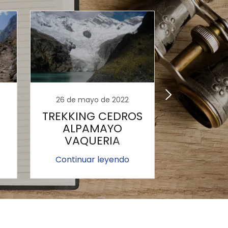
26 de mayo de 2022
26 de ma
TREKKING CEDROS
TRE
ALPAMAYO
CORD
VAQUERIA
BLANC
S
CORDILLERA
CRUZ 
Continuar leyendo
Continua
BLANCA PERU - 8
ALPAMAYO
DIAS