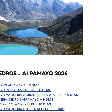
EDROS - ALPAMAYO 2026
EDROS ALPAMAYO
- 8 DIAS
MAYO POMABAMBA PERU
- 8 DIAS
YO VAQUERIA CORDILLERA BLANCA PERU
- 9 DIAS
UERIA CEDROS ALPAMAYO
- 9 DIAS
AYO SANTA CRUZ PERU
- 10 DIAS
AYO VAQUERIA QUEBRADA ULTA
- 10 DIAS