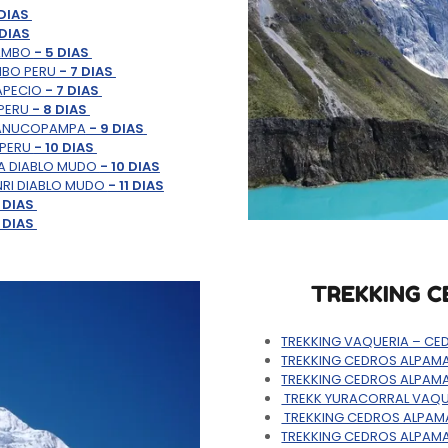
 DIAS
 DIAS
TAMBO
- 5 DIAS
MBO PERU
- 7 DIAS
APECIO
- 7 DIAS
PERU
- 8 DIAS
UANUCOPAMPA
- 9 DIAS
 PERU
- 10 DIAS
DA DIABLO MUDO
- 10 DIAS
NRI DIABLO MUDO
- 11 DIAS
2 DIAS
3 DIAS
TREKKING C
TREKKING VAQUERIA – C
TREKKING CEDROS ALPA
TREKKING CEDROS ALPAMA
TREKK YURACORRAL VAQ
TREKKING CEDROS ALPAM
TREKKING CEDROS ALPAM