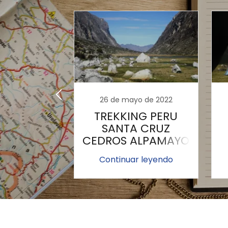
o de 2022
26 de mayo de 2022
G HONDA
TREKKING PERU
RDILLERA
SANTA CRUZ
- 5 DIAS
CEDROS ALPAMAYO
- 11 DIAS
C
r leyendo
Continuar leyendo