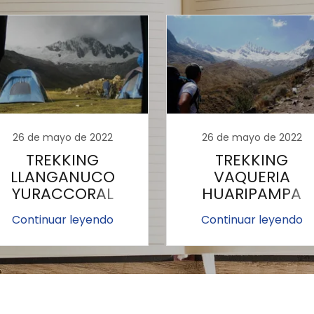
26 de mayo de 2022
26 de mayo de 2022
TREKKING
TREKKING
LLANGANUCO
VAQUERIA
YURACCORAL
HUARIPAMPA
EDROS ALPAMAYO
CEDROS - 9 DIA
Continuar leyendo
Continuar leyendo
- 10 DIAS