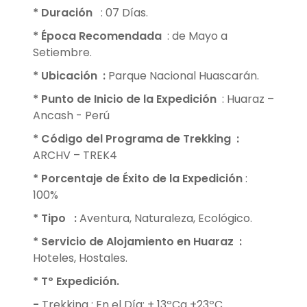
* Duración
: 07 Días.
* Época Recomendada
: de Mayo a
Setiembre.
* Ubicación :
Parque Nacional Huascarán.
* Punto de Inicio de la Expedición
: Huaraz –
Ancash - Perú
* Código del Programa de Trekking
:
ARCHV – TREK4
* Porcentaje de Éxito de la Expedición
:
100%
* Tipo
:
Aventura, Naturaleza, Ecológico.
* Servicio de Alojamiento en Huaraz
:
Hoteles, Hostales.
* Tº Expedición.
-
Trekking : En el Día: + 13ºCa +23ºC