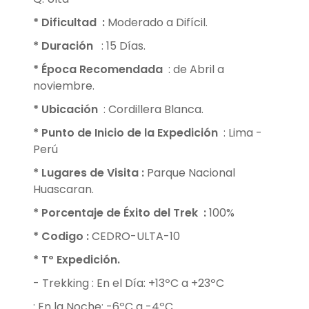
* Dificultad
:
Moderado a Difícil.
* Duración
: 15 Días.
* Época Recomendada
: de Abril a
noviembre.
* Ubicación
: Cordillera Blanca.
* Punto de Inicio de la Expedición
: Lima -
Perú
* Lugares de Visita
:
Parque Nacional
Huascaran.
* Porcentaje de Éxito del Trek
:
100%
* Codigo
:
CEDRO-ULTA-10
* Tº Expedición.
- Trekking : En el Día: +13ºC a +23ºC
: En la Noche: -6ºC a -4ºC