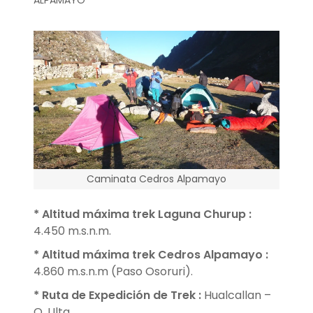
ALPAMAYO
Caminata Cedros Alpamayo
* Altitud máxima trek Laguna Churup
:
4.450 m.s.n.m.
* Altitud máxima trek Cedros Alpamayo
:
4.860 m.s.n.m (Paso Osoruri).
* Ruta de Expedición de Trek
:
Hualcallan –
Q. Ulta