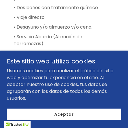
• Dos baños con tratamiento químico
• Viaje directo.
• Desayuno y/o almuerzo y/o cena.
• Servicio Abordo (Atención de
Terramozas).
• Video Abordo, con películas de estreno.
Este sitio web utiliza cookies
• Música ambiental.
Usamos cookies para analizar el tráfico del sitio
• Aire acondicionado y calefacción.
web y optimizar tu experiencia en el sitio. Al
• Luz individual de lectura.
aceptar nuestro uso de cookies, tus datos se
agruparán con los datos de todos los demás
https://williamstrekkingperu.com/
usuarios.
Compartir esta publicación:
Aceptar