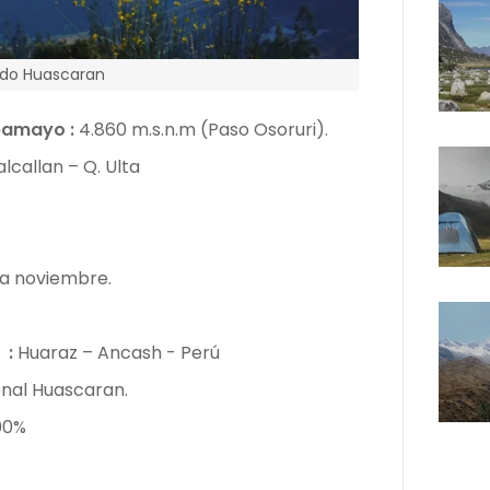
do Huascaran
lpamayo
:
4.860 m.s.n.m (Paso Osoruri).
lcallan – Q. Ulta
l a noviembre.
 :
Huaraz – Ancash - Perú
nal Huascaran.
00%