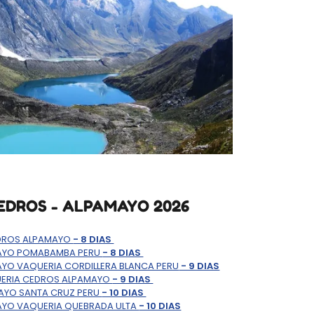
EDROS - ALPAMAYO 2026
EDROS ALPAMAYO
- 8 DIAS
MAYO POMABAMBA PERU
- 8 DIAS
YO VAQUERIA CORDILLERA BLANCA PERU
- 9 DIAS
UERIA CEDROS ALPAMAYO
- 9 DIAS
AYO SANTA CRUZ PERU
- 10 DIAS
AYO VAQUERIA QUEBRADA ULTA
- 10 DIAS