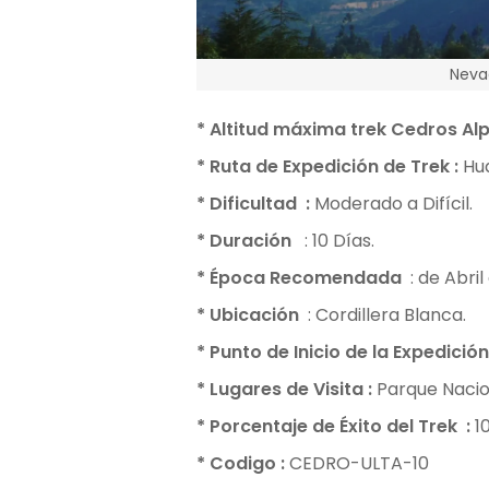
Neva
* Altitud máxima trek Cedros A
* Ruta de Expedición de Trek
:
Hua
* Dificultad
:
Moderado a Difícil.
* Duración
: 10 Días.
* Época Recomendada
: de Abri
* Ubicación
: Cordillera Blanca.
* Punto de Inicio de la Expedición
* Lugares de Visita
:
Parque Nacio
* Porcentaje de Éxito del Trek
:
1
* Codigo
:
CEDRO-ULTA-10