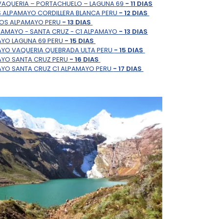
VAQUERIA – PORTACHUELO – LAGUNA 69
- 11 DIAS
S ALPAMAYO CORDILLERA BLANCA PERU
- 12 DIAS
ROS ALPAMAYO PERU
- 13 DIAS
PAMAYO - SANTA CRUZ - C1 ALPAMAYO
- 13 DIAS
AYO LAGUNA 69 PERU
- 15 DIAS
AYO VAQUERIA QUEBRADA ULTA PERU
- 15 DIAS
AYO SANTA CRUZ PERU
- 16 DIAS
AYO SANTA CRUZ C1 ALPAMAYO PERU
- 17 DIAS