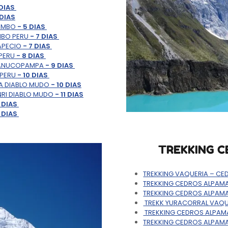
 DIAS
 DIAS
TAMBO
- 5 DIAS
MBO PERU
- 7 DIAS
APECIO
- 7 DIAS
PERU
- 8 DIAS
UANUCOPAMPA
- 9 DIAS
 PERU
- 10 DIAS
DA DIABLO MUDO
- 10 DIAS
NRI DIABLO MUDO
- 11 DIAS
2 DIAS
3 DIAS
TREKKING C
TREKKING VAQUERIA – C
TREKKING CEDROS ALPA
TREKKING CEDROS ALPAMA
TREKK YURACORRAL VAQ
TREKKING CEDROS ALPAM
TREKKING CEDROS ALPAM