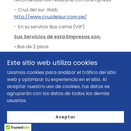
- Cruz del sur. Web:
http://www.cruzdelsur.com.pe/
- En su servicio Bus cama (VIP)
Sus Servicios de esta Empresas son.
• Bus de 2 pisos.
• Segundo Nivel / Asientos Bus Cama.
Este sitio web utiliza cookies
• Cinturones de seguridad en todos los
Usamos cookies para analizar el tráfico del sitio
asientos.
web y optimizar tu experiencia en el sitio. Al
• Radar láser para detectar objetos en la
aceptar nuestro uso de cookies, tus datos se
carretera
agruparán con los datos de todos los demás
usuarios.
• (hasta 150 m. de distancia).
• Cámaras de video internas (control de
Aceptar
pasillos).
• Dos baños con tratamiento químico