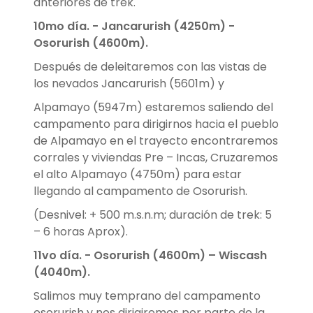
anteriores de trek.
10mo día. - Jancarurish (4250m) -
Osorurish (4600m).
Después de deleitaremos con las vistas de
los nevados Jancarurish (5601m) y
Alpamayo (5947m) estaremos saliendo del
campamento para dirigirnos hacia el pueblo
de Alpamayo en el trayecto encontraremos
corrales y viviendas Pre – Incas, Cruzaremos
el alto Alpamayo (4750m) para estar
llegando al campamento de Osorurish.
(Desnivel: + 500 m.s.n.m; duración de trek: 5
– 6 horas Aprox).
11vo día. - Osorurish (4600m) – Wiscash
(4040m).
Salimos muy temprano del campamento
osorurish y nos dirigiremos por parte de la