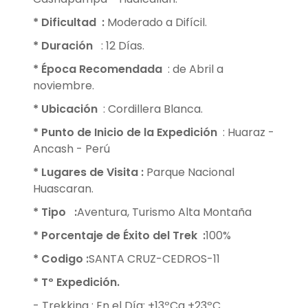
* Dificultad
:
Moderado a Difícil.
* Duración
: 12 Días.
* Época Recomendada
: de Abril a
noviembre.
* Ubicación
: Cordillera Blanca.
* Punto de Inicio de la Expedición
: Huaraz -
Ancash - Perú
* Lugares de Visita
:
Parque Nacional
Huascaran.
* Tipo
:
Aventura, Turismo Alta Montaña
* Porcentaje de Éxito del Trek
:
100%
* Codigo
:
SANTA CRUZ-CEDROS-11
* Tº Expedición.
- Trekking : En el Día: +13ºCa +23ºC